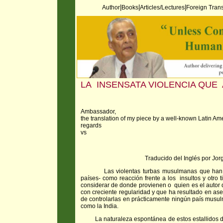
|
|
|
Author
Books
Articles/Lectures
Foreign Trans
LA INSENSATA VIOLENCIA QUE 
Ambassador,
the translation of my piece by a well-known Latin Ameri
regards
vs
Traducido del Inglés por Jorge 
Las violentas turbas musulmanas que han es
países- como reacción frente a los insultos y otro
considerar de donde provienen o quien es el autor 
con creciente regularidad y que ha resultado en as
de controlarlas en prácticamente ningún país musu
como la India.
La naturaleza espontánea de estos estallidos de 