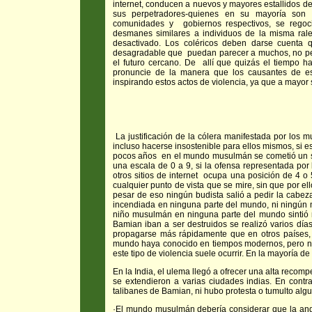
internet, conducen a nuevos y mayores estallidos de
sus perpetradores-quienes en su mayoría son
comunidades y gobiernos respectivos, se regoc
desmanes similares a individuos de la misma rale
desactivado. Los coléricos deben darse cuenta 
desagradable que puedan parecer a muchos, no permi
el futuro cercano. De allí que quizás el tiempo h
pronuncie de la manera que los causantes de est
inspirando estos actos de violencia, ya que a mayor 
La justificación de la cólera manifestada por los
incluso hacerse insostenible para ellos mismos, si
pocos años en el mundo musulmán se cometió un sa
una escala de 0 a 9, si la ofensa representada por
otros sitios de internet ocupa una posición de 4 o
cualquier punto de vista que se mire, sin que por e
pesar de eso ningún budista salió a pedir la cabez
incendiada en ninguna parte del mundo, ni ningún
niño musulmán en ninguna parte del mundo sintió 
Bamian iban a ser destruidos se realizó varios día
propagarse más rápidamente que en otros países, 
mundo haya conocido en tiempos modernos, pero no 
este tipo de violencia suele ocurrir. En la mayoría de
En la India, el ulema llegó a ofrecer una alta recom
se extendieron a varias ciudades indias. En contra
talibanes de Bamian, ni hubo protesta o tumulto alg
·El mundo musulmán debería considerar que la angus