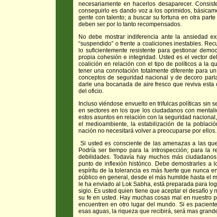
necesariamente en hacerlos desaparecer. Consist
conseguirlo es dando voz a los oprimidos, básicame
gente con talento; a buscar su fortuna en otra parte
deben ser por lo tanto recompensados.
No debe mostrar indiferencia ante la ansiedad e
“suspendido” o frente a coaliciones inestables. Recu
lo suficientemente resistente para gestionar dem
propia cohesión e integridad. Usted es el vector d
coalición en relación con el tipo de políticos a la 
tener una connotación totalmente diferente
para un
conceptos de seguridad nacional y de decoro parla
darle una bocanada de aire fresco que reviva esta
del oficio.
Incluso viéndose envuelto en trifulcas políticas sin 
en sectores en los que los ciudadanos con mentalid
estos asuntos en relación con la seguridad nacional,
el medioambiente, la estabilización de la població
nación no necesitará volver a preocuparse por ellos.
Si usted es consciente de las amenazas a las que
Podría ser tiempo para la introspección; para la 
debilidades. Todavía hay muchos más ciudadanos
punto de inflexión histórico. Debe demostrarles a
espíritu de la tolerancia es más fuerte que nunca 
público en general, desde el más humilde hasta el má
le ha enviado al Lok Sabha, está preparada para log
siglo. Es usted quien tiene que aceptar el desafío y
su fe en usted. Hay muchas cosas mal en nuestro pa
encuentren en otro lugar del mundo. Si es pacient
esas aguas, la riqueza que recibirá, será mas grande